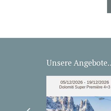
Unsere Angebote..
 - 04/04/2027
05/12/2026 - 19/12/2026
(shortstay) 20.03. -
Dolomiti Super Première 4=3
04.2027