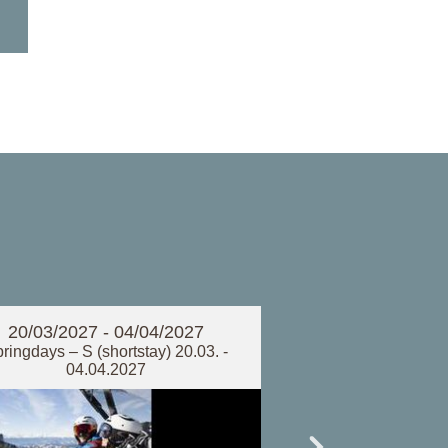
20/03/2027 - 04/04/2027
05/12/2026 -
ringdays – S (shortstay) 20.03. -
Dolomiti Super 
04.04.2027