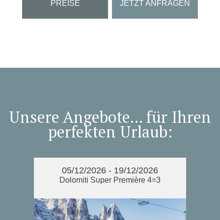
PREISE
JETZT ANFRAGEN
Unsere Angebote... für Ihren
perfekten Urlaub:
7
05/12/2026 - 19/12/2026
3. -
Dolomiti Super Première 4=3
Do